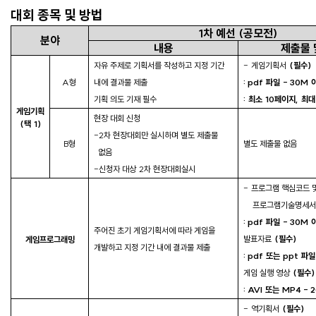
대회 종목 및 방법
1
차 예선
(
공모전
)
분야
내용
제출물 
자유 주제로 기획서를 작성하고 지정 기간
-
게임기획서
(
필수
)
A
형
내에 결과물 제출
: pdf
파일
- 30M
기획 의도 기재 필수
:
최소
10
페이지
,
최대
게임기획
현장 대회 신청
(
택
1)
-2
차 현장대회만 실시하며 별도 제출물
B
형
별도 제출물 없음
없음
-
신청자 대상
2
차 현장대회실시
-
프로그램 핵심코드 
프로그램기술명세서
: pdf
파일
- 30M
주어진 초기 게임기획서에 따라 게임을
발표자료
(
필수
)
게임프로그래밍
개발하고 지정 기간 내에 결과물 제출
: pdf
또는
ppt
파일
게임 실행 영상
(
필수
)
: AVI
또는
MP4 - 
-
역기획서
(
필수
)