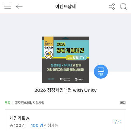
이벤트상세
티켓
2026 청강게임대전 with Unity
무료
공모전/대회/지원사업
게임기획A
무료
총
100
명
100
명
신청가능