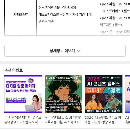
: pdf
파일
- 30M
상용 게임에 대한 역기획서와
-
테스트케이스
(
필수
테스트케이스를 작성하여 지정 기간 내에
게임테스트
: pdf
파일
- 30M
결과물 제출
발표자료
(
필수
)
: pdf
또는
ppt
파일
※ 주의사항 :
- 1차 예선에 필수 제출자료를 모두 제출해야 함.
상세정보 더보기
- 게임기획분야는 A형과 B형 중 1가지 유형만 지원 가능 (2가지 유형 모두 지원 시
예선 탈락)
- 게임기획분야 B형 지원자는 2차 현장대회만 실시함 (컴퓨터 및 전자기기
추천 이벤트
사용금지. 필기구 지참 필수)
대회일정
- 1차 예선(공모전) 접수 :
2026년 6월 15일(월) ~
2026년 7월 10일(금) 17:00
- 주제 공개(게임프로그래밍분야) :
2026년 6월 15일(월)
- 2차 본선(현장대회) : 2025년 7월 22일(수)
※ 2차 현장대회는 1차 공모전 합격자와 게임기획분야 B형 지원자에 한함
[디지털 입문 패키지] 경력보
AI 네이티브 UX/UI 디자인
2026 AI 콘텐츠 캠퍼스 커
AI
유여성 AI·디지털 재도약 교
교육과정(8월,VOD) AI-
머셜 이미지·영상 과정
육(
대회장소(2차본선 현장대회)
육
DTQ 4개 자격증 동시취득
랜딩