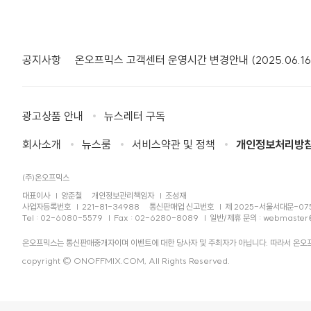
공지사항
온오프믹스 고객센터 운영시간 변경안내 (2025.06.16
광고상품 안내
뉴스레터 구독
회사소개
뉴스룸
서비스약관 및 정책
개인정보처리방
(주)온오프믹스
대표이사
양준철
개인정보관리책임자
조성재
사업자등록번호
221-81-34988
통신판매업 신고번호
제 2025-서울서대문-07
Tel : 02-6080-5579
Fax : 02-6280-8089
일반/제휴 문의 :
webmaster
온오프믹스는 통신판매중개자이며 이벤트에 대한 당사자 및 주최자가 아닙니다. 따라서 온오프
copyright © ONOFFMIX.COM, All Rights Reserved.