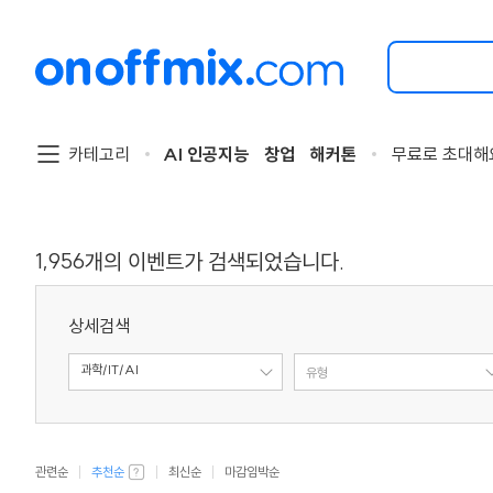
검
색
할
이
벤
트
카테고리
AI 인공지능
창업
해커톤
무료로 초대해
를
입
력
해
주
1,956
개의 이벤트가 검색되었습니다.
세
요.
상세검색
과학/IT/AI
주제
유형
관련순
추천순
최신순
마감임박순