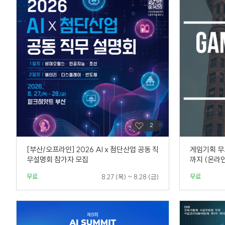
[부산/오프라인] 2026 AI x 첨단산업 공동 직
게임기획 무
무설명회 참가자 모집
까지 (온라인
무료
무료
8.27 (목) ~ 8.28 (금)