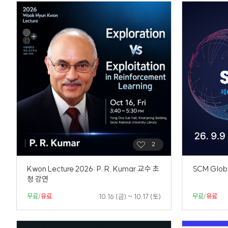
Kwon Lecture 2026: P. R. Kumar 교수 초
SCM Glob
청 강연
무료
/
유료
무료
/
유료
10.16 (금) ~ 10.17 (토)