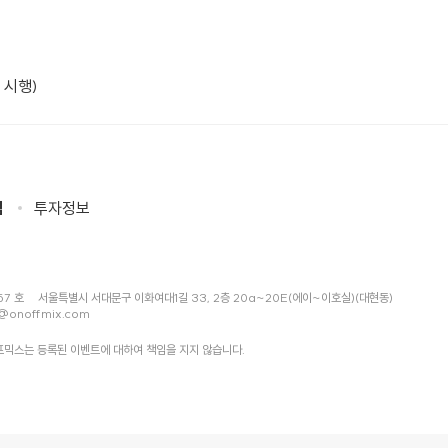
 시행)
침
투자정보
57 호
서울특별시 서대문구 이화여대1길 33, 2층 20a~20E(에이~이호실)(대현동)
@onoffmix.com
믹스는 등록된 이벤트에 대하여 책임을 지지 않습니다.