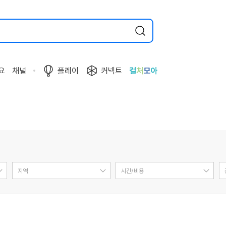
요
채널
플레이
커넥트
컬
처
모
아
지역
시간/비용