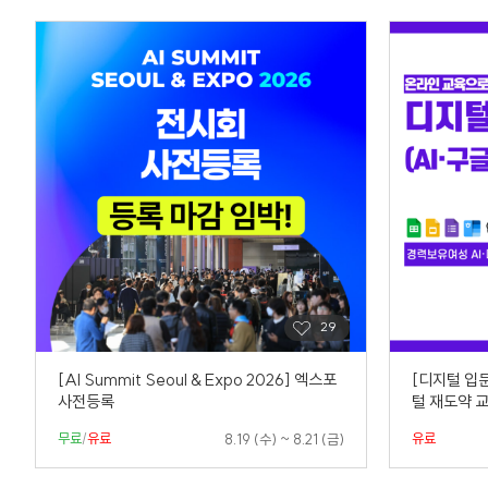
[AI Summit Seoul & Expo 2026] 엑스포
[디지털 입
사전등록
털 재도약 
무료
/
유료
유료
8.19 (수) ~ 8.21 (금)