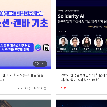
노션·캔바 기초 교육(디지털툴 활용
2026 한국블록체인학회 학술대
딩)
서강대학교 정하상관 118호)
유료
6.23 (화) ~ 12.31 (목)