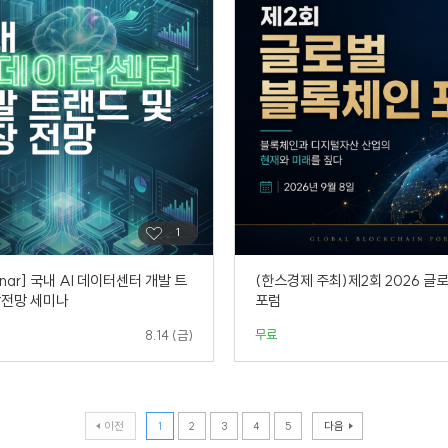
inar] 국내 AI 데이터센터 개발 트
(한스경제 주최)제2회 2026 글
장전망 세미나
포럼
무료
8.14 (금)
이전
1
2
3
4
5
다음