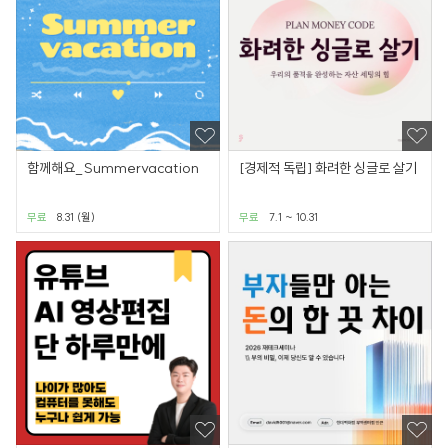
함께해요_Summervacation
[경제적 독립] 화려한 싱글로 살기
무료
8.31 (월)
무료
7.1 ~ 10.31