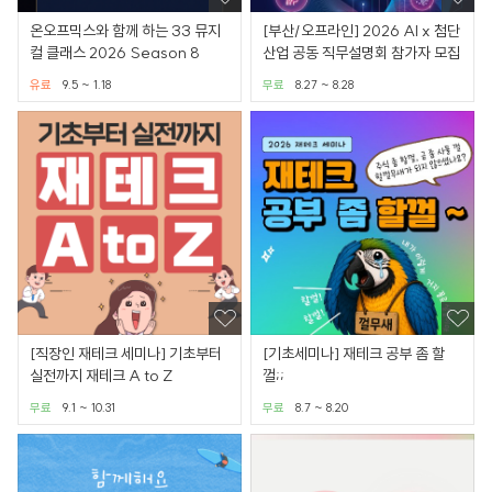
온오프믹스와 함께 하는 33 뮤지
[부산/오프라인] 2026 AI x 첨단
컬 클래스 2026 Season 8
산업 공동 직무설명회 참가자 모집
유료
9.5 ~ 1.18
무료
8.27 ~ 8.28
[직장인 재테크 세미나] 기초부터
[기초세미나] 재테크 공부 좀 할
실전까지 재테크 A to Z
껄;;
무료
9.1 ~ 10.31
무료
8.7 ~ 8.20