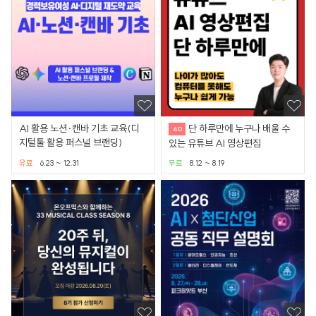
AI 활용 노션·캔바 기초 교육(디
단 하루만에 누구나 배울 수
지털툴 활용 퍼스널 브랜딩)
있는 유튜브 AI 영상편집
유료
6.23 ~ 12.31
무료
8.12 ~ 8.19