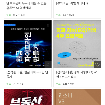
단 하루만에 누구나 배울 수 있는
[부의비밀] 특별 세미나 ;)
유튜브 AI 영상편집
무료
8.12 ~ 8.19
무료
8.8 ~ 8.28
[선착순 마감] 현금 파이프라인 만
[선착순 마감] 경제 지능(EQ) 각
들기
성 4주 프로젝트
무료
7.1 ~ 9.5
무료
6.13 ~ 9.5