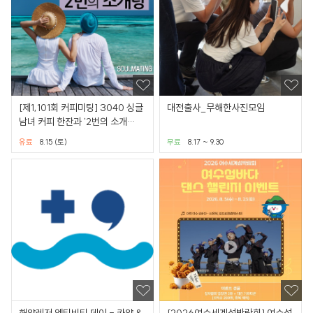
[제1,101회 커피미팅] 3040 싱글
대전출사_무해한사진모임
남녀 커피 한잔과 '2번의 소개
팅'(강남권/별다방)
유료
8.15 (토)
무료
8.17 ~ 9.30