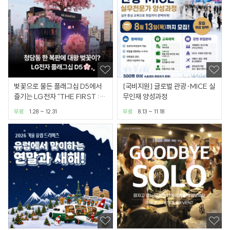
벚꽃으로 물든 플래그십 D5에서
[국비지원] 글로벌 관광·MICE 실
즐기는 LG전자 "THE FIRST :
무인재 양성과정
Origin" 전시
무료
1.28 ~ 12.31
무료
8.13 ~ 11.18