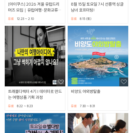
[아이쿠스] 2026 겨울 유럽드리
8월 15일 토요일 7시 선릉역 싱글
머즈 모집️｜유럽여행·문화교류·
남녀 호프미팅!
해외봉사
유료
12.23 ~ 2.10
유료
8.15 (토)
트래블디렉터 4기 | 데이터로 만드
비양도 야외방탈출
는 여행상품 기획 과정
유료
8.22 ~ 8.23
유료
7.30 ~ 8.31