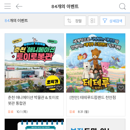
84개의 이벤트
84
개의 이벤트
정렬
상세검색
춘천 애니메이션 박물관＆토이로
[천안] 테테루드림랜드 천안점
봇관 통합권
유료
10.1 (목)
유료
8.31 (월)