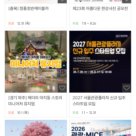
[충북] 청풍호반케이블카
제23회 아름다운 한강사진 공모전
유료
12.31 (목)
무료
7.8 ~ 8.26
[경기 파주] 헤이리 아지동 스토리
2027 서울관광플라자 신규 입주
미니어처 뮤지엄
스타트업 모집
유료
10.1 (목)
무료
1.1 ~ 12.31