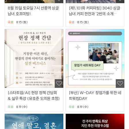
8월 15일 토요일 7시 선릉역 싱글
[제1,101회 커피미팅] 3040 싱글
남녀 호프미팅!
남녀 커피 한잔과 '2번의 소개
팅'(강남권/별다방)
유료
8.15 (토)
유료
8.15 (토)
[스타트업/AI] 현장 정책 간담회
[부산] W-DAY 창업가를 위한 네
& 실무 특강 (유호준 도의원 초청)
트워킹DAY
무료
8.19 (수)
무료
8.19 (수)