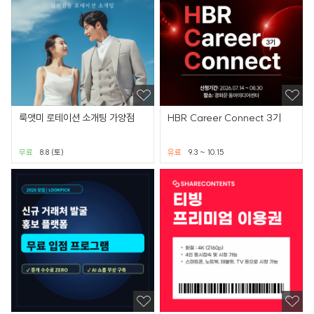
룩앳미 로테이션 소개팅 가양점
HBR Career Connect 3기
무료
8.8 (토)
유료
9.3 ~ 10.15