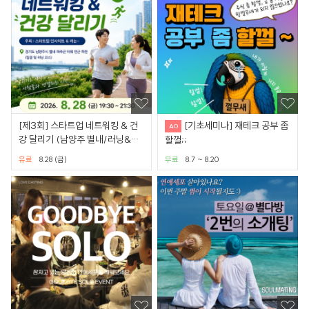
[제3회] 스타트업 네트워킹 & 건
[기초세미나] 재테크 공부 좀
강 달리기 (남양주 별내/러닝&식
할껄;;
사)
유료
8.28 (금)
무료
8.7 ~ 8.20