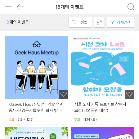
18개의 이벤트
18
개의 이벤트
정렬
상세검색
<Geek Haus> 밋업 : 기술 업계
서울 도시 기록 프로젝트 참여자
종사자/입문자를 위한 회사 밖 네
모집(내외국인 대상)
트워킹 모임
유료
2.2 ~ 12.31
무료
11.14 (토)