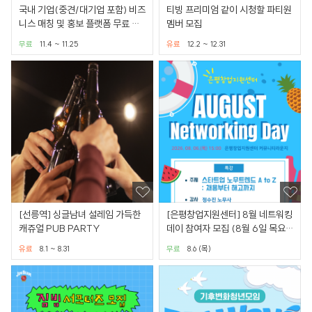
국내 기업(중견/대기업 포함) 비즈
티빙 프리미엄 같이 시청할 파티원
니스 매칭 및 홍보 플랫폼 무료 입
멤버 모집
점
무료
11.4 ~ 11.25
유료
12.2 ~ 12.31
[선릉역] 싱글남녀 설레임 가득한
[은평창업지원센터] 8월 네트워킹
캐쥬얼 PUB PARTY
데이 참여자 모집 (8월 6일 목요
일)
유료
8.1 ~ 8.31
무료
8.6 (목)