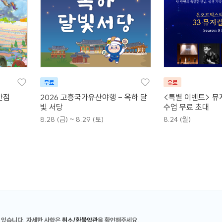
무료
유료
안점
2026 고흥국가유산야행 - 옥하 달
<특별 이벤트> 뮤
빛 서당
수업 무료 초대
8.28 (금) ~ 8.29 (토)
8.24 (월)
 있습니다. 자세한 사항은
취소/환불약관
을 확인해주세요.