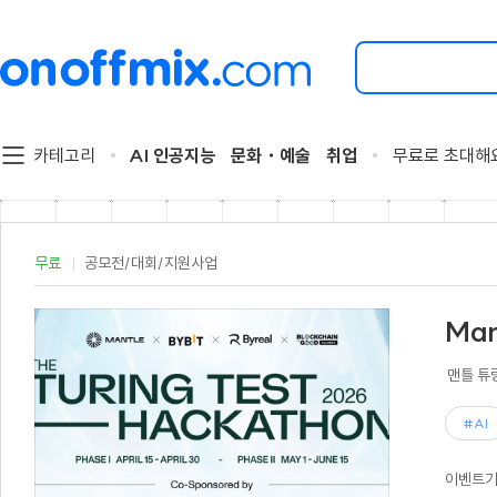
검
색
할
이
벤
트
카테고리
AI 인공지능
문화・예술
취업
무료로 초대해
를
입
력
해
주
무료
공모전/대회/지원사업
세
요.
Man
맨틀 튜
#AI
이벤트