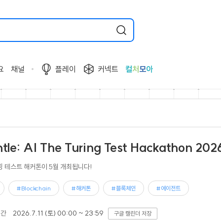
요
채널
플레이
커넥트
컬
처
모
아
tle: AI The Turing Test Hackathon 202
링 테스트 해커톤이 5월 개최됩니다!
#Blockchain
#해커톤
#블록체인
#에이전트
기간
2026.7.11 (토) 00:00 ~ 23:59
구글 캘린더 저장