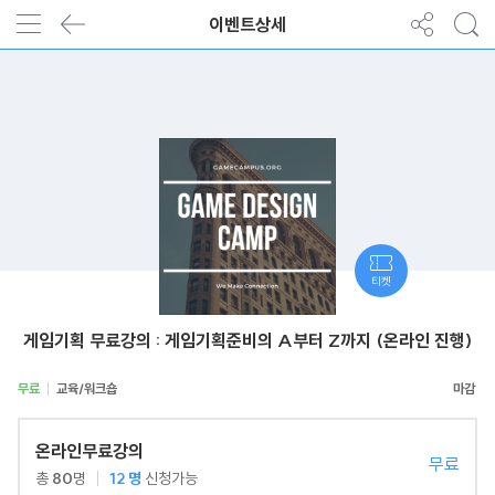
이벤트상세
티켓
게임기획 무료강의 : 게임기획준비의 A부터 Z까지 (온라인 진행)
무료
교육/워크숍
온라인무료강의
무료
총
80
명
12
명
신청가능