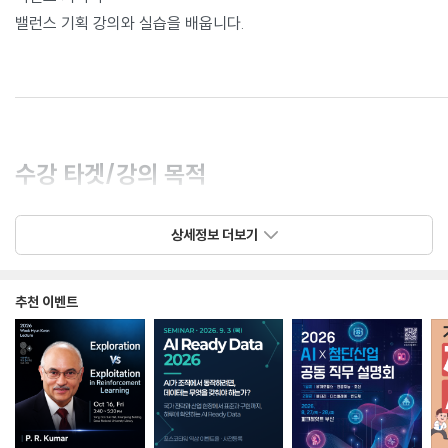
밸런스 기획 강의와 실습을 배웁니다.
수강 타겟/강의 목적 ‍️
상세정보 더보기
지식공유자가 생각하는 수강생 유형
게임기획 지망생
주니어 게임기획자
추천 이벤트
게임사업PM 지망생
게임기획 관련 대학교 진학 준비생
게임기획 이직 준비생
수강생의 고민 & 해결 방법