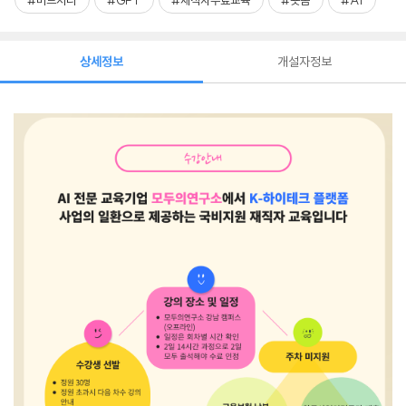
#미드저니
#GPT
#재직자무료교육
#숏폼
#AI
상세정보
개설자정보