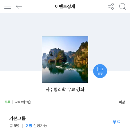
이벤트상세
티켓
사주명리학 무료 강좌
무료
교육/워크숍
기본그룹
무료
총
5
명
2
명
신청가능