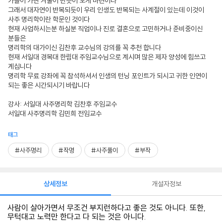
가을이 가면 겨울이 반듯이 오게 마련이다
그래서 대자연이 반복되듯이 우리 인생도 반복되는 사계절이 있는데 이것이
사주 명리학이란 학문인 것이다
현재 사업하시는분 하실분 직업이나 진로 결혼으로 고민하거나 준비중이신
분들은
명리학의 대가이신 김찬후 교수님의 강의를 꼭 추천 합니다
현재 서일대 경복대 한림대 주임교수님으로 계시며 많은 제자 양성에 힘쓰고
계십니다
명리학 무료 강좌에 꼭 참석하셔서 인생의 턴닝 포인트가 되시고 귀한 인연이
되는 좋은 시간되시기 바랍니다
강사: 서일대 사주명리학 김찬후 주임교수
서일대 사주명리학 김민희 전임교수
태그
#사주명리
#작명
#사주풀이
#부작
상세정보
개설자정보
사람이 살아가면서 무조건 부지런하다고 좋은 것도 아니다
.
또한
,
무턱대고 노력만 한다고 다 되는 것은 아니다
.