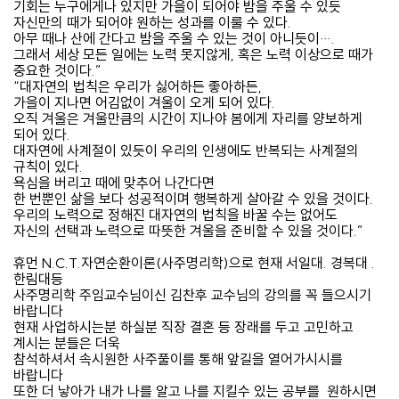
기회는 누구에게나 있지만 가을이 되어야 밤을 주울 수 있듯
자신만의 때가 되어야 원하는 성과를 이룰 수 있다
.
아무 때나 산에 간다고 밤을 주울 수 있는 것이 아니듯이
…
.
그래서 세상 모든 일에는 노력 못지않게
,
혹은 노력 이상으로 때가
중요한 것이다
.”
“
대자연의 법칙은 우리가 싫어하든 좋아하든
,
가을이 지나면 어김없이 겨울이 오게 되어 있다
.
오직 겨울은 겨울만큼의 시간이 지나야 봄에게 자리를 양보하게
되어 있다
.
대자연에 사계절이 있듯이 우리의 인생에도 반복되는 사계절의
규칙이 있다
.
욕심을 버리고 때에 맞추어 나간다면
한 번뿐인 삶을 보다 성공적이며 행복하게 살아갈 수 있을 것이다
.
우리의 노력으로 정해진 대자연의 법칙을 바꿀 수는 없어도
자신의 선택과 노력으로 따뜻한 겨울을 준비할 수 있을 것이다
.”
휴먼 N.C.T.자연순환이론(사주명리학)으로 현재 서일대. 경복대 .
한림대등
사주명리학 주임교수님이신
김찬후 교수님의 강의를 꼭 들으시기
바랍니다
현재
사업하시는분 하실분 직장 결혼
등 장래를 두고 고민하고
계시는 분들은 더욱
참석하셔서 속시원한 사주풀이를 통해 앞길을 열어가시시를
바랍니다
또한 더 낳아가 내가 나를 알고 나를 지킬수 있는 공부를 원하시면