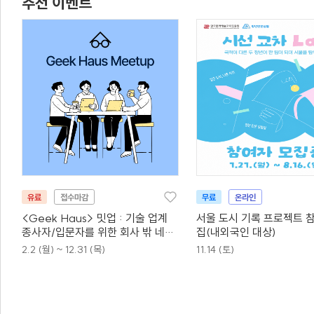
추천 이벤트
유료
접수마감
무료
온라인
<Geek Haus> 밋업 : 기술 업계
서울 도시 기록 프로젝트 
종사자/입문자를 위한 회사 밖 네트
집(내외국인 대상)
워킹 모임
2.2 (월) ~ 12.31 (목)
11.14 (토)