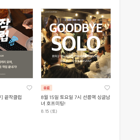
유료
] 끝작클럽
8월 15일 토요일 7시 선릉역 싱글남
녀 호프미팅!
8.15 (토)