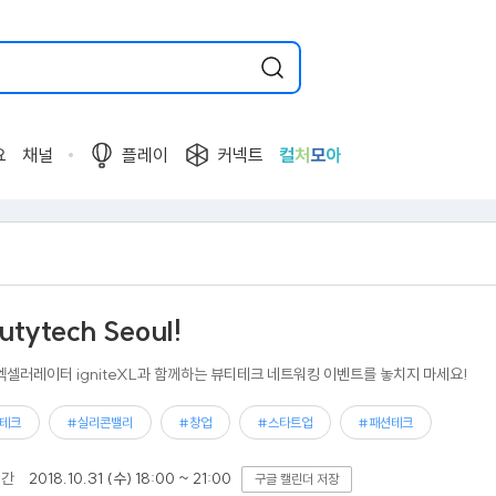
요
채널
플레이
커넥트
컬
처
모
아
utytech Seoul!
엑셀러레이터 igniteXL과 함께하는 뷰티테크 네트워킹 이벤트를 놓치지 마세요!
테크
#실리콘밸리
#창업
#스타트업
#패션테크
기간
2018.10.31 (수) 18:00 ~ 21:00
구글 캘린더 저장