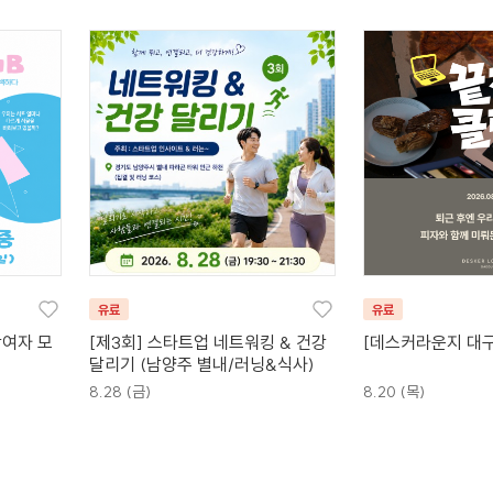
유료
유료
참여자 모
[제3회] 스타트업 네트워킹 & 건강
[데스커라운지 대구
달리기 (남양주 별내/러닝&식사)
8.28 (금)
8.20 (목)