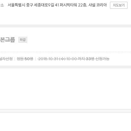
서울특별시 중구 세종대로9길 41 퍼시픽타워 22층, 샤넬 코리아
장소
지도보기
본그룹
마감
설자선정
정원
50
명
2018.10.31
(수)
10:00
까지
33
명 신청가능