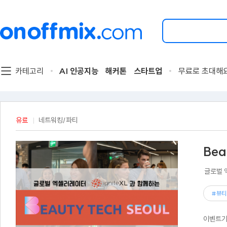
검
색
할
이
벤
트
카테고리
AI 인공지능
해커톤
스타트업
무료로 초대해
를
입
력
해
주
유료
네트워킹/파티
세
요.
Bea
글로벌 
#뷰티
이벤트