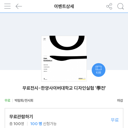
이벤트상세
티켓
무료전시-한양사이버대학교 디자인실험 '學전'
무료
박람회/전시회
무료관람하기
무료
총
100
명
100
명
신청가능