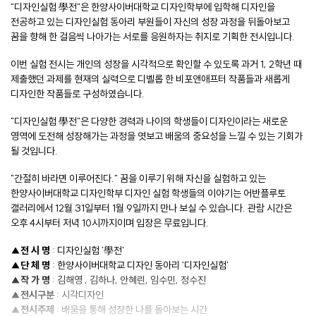
"디자인실험 學전"은 한양사이버대학교 디자인학부에 입학해 디자인을
전공하고 있는 디자인실험 동아리 부원들이 자신의 성장 과정을 뒤돌아보고
꿈을 향해 한 걸음씩 나아가는 서로를 응원하자는 취지로 기획한 전시입니다.
이번 실험 전시는 개인의 성장을 시각적으로 확인할 수 있도록 과거 1, 2학년 때
제출했던 과제를 현재의 실력으로 디벨롭 한 비포앤애프터 작품들과 새롭게
디자인한 작품들로 구성하였습니다.
"디자인실험 學전"은 다양한 경력과 나이의 학생들이 디자인이라는 새로운
영역에 도전해 성장해가는 과정을 엿보고 배움의 중요성을 느낄 수 있는 기회가
될 것입니다.
"간절히 바라면 이루어진다." 꿈을 이루기 위해 자신을 실험하고 있는
한양사이버대학교 디자인학부 디자인 실험 학생들의 이야기는 어반플루토
갤러리에서 12월 31일부터 1월 9일까지 만나 보실 수 있습니다. 관람 시간은
오후 4시부터 저녁 10시까지이며 입장은 무료입니다.
▲
전 시 명
: 디자인실험 '學전'
▲
단 체 명
: 한양사이버대학교 디자인 동아리 '디자인실험'
▲
작 가 명
: 김해영 , 김하나, 안혜린, 임수민, 정수진
▲
전시구분
: 시각디자인
▲
전시주제
: 배움을 통해 성장한 나를 돌아보는 시간