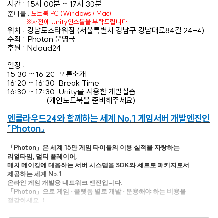
시간 : 15시 00분 ~ 17시 30분
노트북 PC (Windows / Mac)
준비물 :
※사전에 Unity인스톨을 부탁드립니다
위치 : 강남토즈타워점 (서울특별시 강남구 강남대로84길 24-4)
주최 : Photon 운영국
후원 : Ncloud24
일정 :
15:30 ~ 16:20 포톤소개
16:20 ~ 16:30 Break Time
16:30 ~ 17:30 Unity를 사용한 개발실습
(개인노트북을 준비해주세요)
엔클라우드24와 함께하는 세계
No.1
게임서버 개발엔진인
「
Photon
」
Photon
15
「
」은 세계
만 게임 타이틀의 이용 실적을 자랑하는
,
,
리얼타임
멀티 플레이어
SDK
매치 메이킹에 대응하는 서버 시스템을
와 세트로 패키지로서
No.1
제공하는 세계
.
온라인 게임 개발용 네트워크 엔진입니다
Photon
「
」으로 게임 · 플랫폼 별로 개발 · 운용해야 하는 비용을
절감하세요
~!
http://www.xbaas.com/