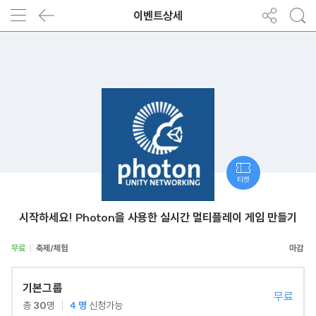
이벤트상세
티켓
시작하세요! Photon을 사용한 실시간 멀티플레이 게임 만들기
무료
축제/체험
기본그룹
무료
총
30
명
4
명
신청가능