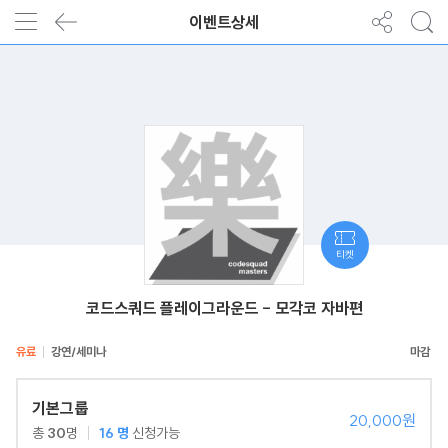
이벤트상세
티켓
코드스쿼드 플레이그라운드 - 모각코 자바편
유료
강연/세미나
기본그룹
20,000원
총
30
명
16
명
신청가능