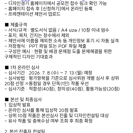
- 디자인경기 홈페이지에서 공모전 접수 링크 확인 가능
- 홈페이지 접속 후 [신청하기]에서 온라인 등록
- 프레젠테이션 제안서 업로드
■ 제출규격
- 서식/규격 : 별도서식 없음 / A4 size / 10장 이내 엄수
- 표지, 목차, 간지는 장수에서 제외
- 제안서에 이름을 제외한 소속 등 개인정보 표기 시 자동 실격
- 저장형식 : PPT 파일 또는 PDF 파일 제출
- 구성안 예시 : 현황 및 배경 문제점 도출 문제해결을 위한
구체적인 디자인 기대효과
■ 1차 온라인 심사
- 심사기간 : 2026. 7. 8.(수) ~ 7. 13.(월) 예정
- 심사방법 : 평가항목을 기준으로 심사위원 개별 심사 후 상위
20점 선정 ※동점일 경우 단독(1인) 작품 우선
- 심사기준 : 적합성(40점), 창의성(40점), 활동가능성(20점)
■ 본선 및 최종심사
1. 입상작 발표
- 온라인 심사를 통해 입상작 20점 발표
- 상위 10점 작품은 본선심사 진출 및 디자인컨설팅 대상
- 유사 작품 및 중복수상 여부 조회 후 최종 확정
2. 본선 진출자 컨설팅