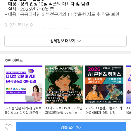
- 대상 : 상위 입상 10점 작품의 대표자 및 팀원
- 일시 : 2026년 7~8월 중
- 내용 : 공공디자인 외부전문가의 1:1 맞춤형 지도 후 작품 보완
3. 2차 본선접수
- 대상 : 상위 입상 10점 작품 제출자
- 접수방법 : 담당자 이메일 접수 (kse1212@gg.go.kr)
- 접수기간 : 2026년 8월 예정
상세정보 더보기
- 제출물 : 컨설팅 후 보완된 프레젠테이션 제안서 (5분 발표용)
- 작품 제목 및 참가자 변경 불가, 소속 및 개인정보 표기 불가
추천 이벤트
4. 본선심사
- 대상 : 상위 입상작 10점의 대표자 및 팀원
- 심사일 : 2026년 8월 중
- 발표심사 : 5분 내 발표 + 질의응답
- 전문가 60점 + 국민평가단 40점 합산으로 순위 결정
■ 유의사항
- 응모자 1인은 2점 이내의 작품만 응모할 수 있습니다.
- 공동제작은 3인 이내로 제한됩니다.
[디지털 입문 패키지] 경력보
AI 네이티브 UX/UI 디자인
2026 AI 콘텐츠 캠퍼스 커
AI
- 팀원 간 분쟁 책임은 팀원 당사자에게 있으며, 최초 신청된 출품자
유여성 AI·디지털 재도약 교
교육과정(8월,VOD) AI-
머셜 이미지·영상 과정
육(
정보로 심사가 진행됩니다.
육
DTQ 4개 자격증 동시취득
랜딩
- 온라인 작품 접수 마감일에는 과부하로 인한 오류 가능성이
있으므로 사전 접수를 권장합니다.
앵콜 요청하기
- 응모작의 저작권은 응모자에게 있으나, 수상작은 주최 측이