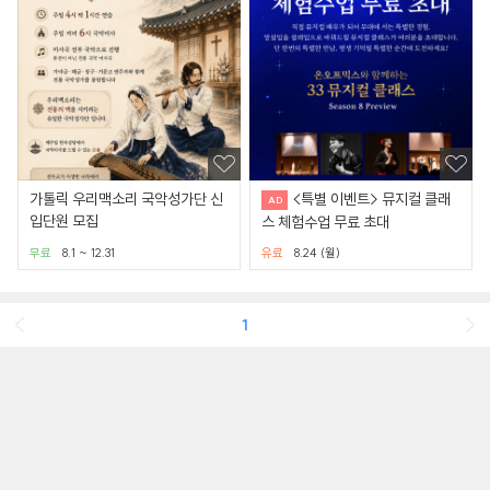
가톨릭 우리맥소리 국악성가단 신
<특별 이벤트> 뮤지컬 클래
입단원 모집
스 체험수업 무료 초대
무료
8.1 ~ 12.31
유료
8.24 (월)
1