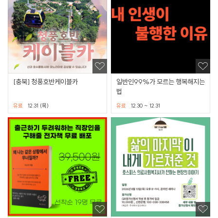
[충북] 청풍호반케이블카
일반인99%가 모르는 행복해지는
법
유료
12.31 (목)
유료
12.30 ~ 12.31