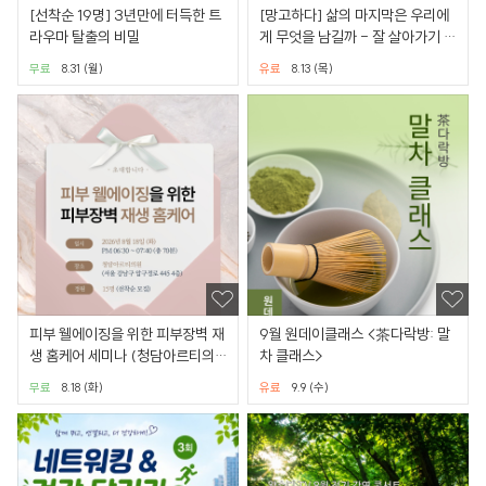
[선착순 19명] 3년만에 터득한 트
[망고하다] 삶의 마지막은 우리에
라우마 탈출의 비밀
게 무엇을 남길까 - 잘 살아가기 위
한 삶과 이별 이야기
무료
8.31 (월)
유료
8.13 (목)
피부 웰에이징을 위한 피부장벽 재
9월 원데이클래스 <茶다락방: 말
생 홈케어 세미나 (청담아르티의
차 클래스>
원)
무료
8.18 (화)
유료
9.9 (수)