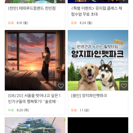
[천안] 테테루드림랜드 천안점
<특별 이벤트> 뮤지컬 클래스 체
험수업 무료 초대
유료
8.31 (월)
유료
8.24 (월)
[08/20] 서울을 벗어나고 싶은 1
[용인] 양지파인펫파크
인가구들의 행복찾기! "솔로메이
트 밸리" 커피챗 미팅
무료
8.20 (목)
유료
1.1 (금)