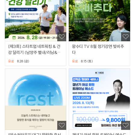
[제3회] 스타트업 네트워킹 & 건
왕수디 TV 8월 정기강연 빛비추
강 달리기 (남양주 별내/러닝&식
다
사)
유료
8.28 (금)
유료
8.15 (토)