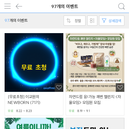
97개의 이벤트
97
개의 이벤트
정렬
상세검색
[무료초청] 이교원의
자연드림 응!가능 쾌변 챌린지 <자
NEWBORN (71기)
율모임> 모임원 모집
무료
8.22 ~ 8.23
무료
8.19 ~ 9.1