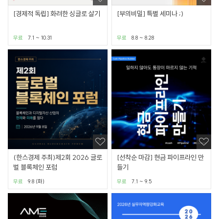
[경제적 독립] 화려한 싱글로 살기
[부의비밀] 특별 세미나 ;)
무료
7.1 ~ 10.31
무료
8.8 ~ 8.28
(한스경제 주최)제2회 2026 글로
[선착순 마감] 현금 파이프라인 만
벌 블록체인 포럼
들기
무료
9.8 (화)
무료
7.1 ~ 9.5