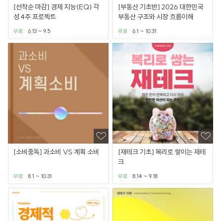
[선착순 마감] 경제 지능(EQ) 각
[부동산 기초반] 2026 대한민국
성 4주 프로젝트
부동산 구조와 시장 흐름이해
무료
6.13 ~ 9.5
무료
6.1 ~ 10.31
[소비중독] 과소비 VS 계획 소비
[재테크 기초] 복리로 쌓이는 재테
크
무료
8.1 ~ 10.31
무료
8.14 ~ 9.18