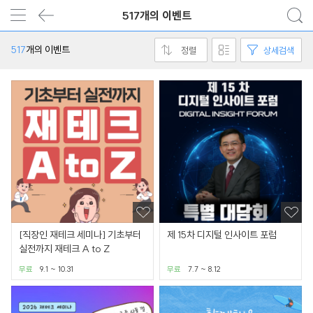
517개의 이벤트
517
개의 이벤트
정렬
상세검색
[직장인 재테크 세미나] 기초부터
제 15차 디지털 인사이트 포럼
실전까지 재테크 A to Z
무료
9.1 ~ 10.31
무료
7.7 ~ 8.12