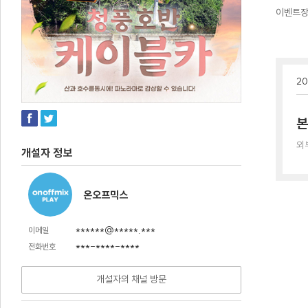
이벤트
20
본
외
개설자 정보
온오프믹스
******@*****.***
이메일
***-****-****
전화번호
개설자의 채널 방문