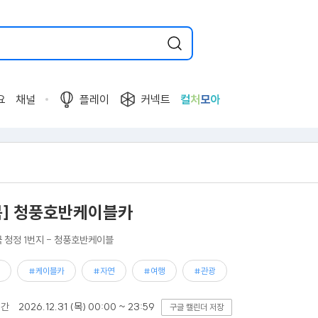
요
채널
플레이
커넥트
컬
처
모
아
북] 청풍호반케이블카
 청정 1번지 - 청풍호반케이블
#케이블카
#자연
#여행
#관광
기간
2026.12.31 (목) 00:00 ~ 23:59
구글 캘린더 저장