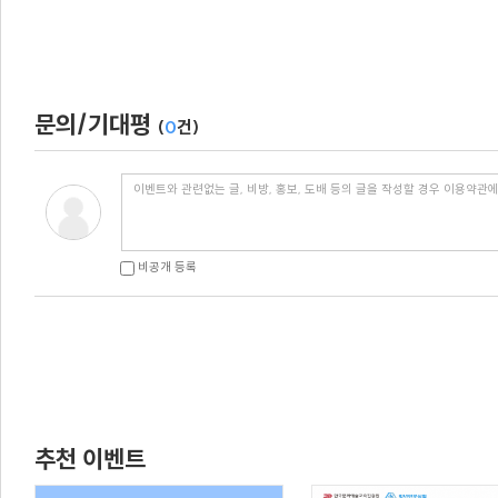
문의/기대평
(
0
건)
비공개 등록
추천 이벤트