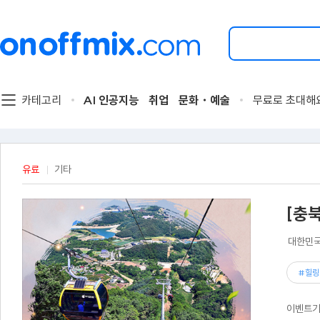
검
색
할
이
벤
트
카테고리
AI 인공지능
취업
문화・예술
무료로 초대해
를
입
력
해
주
유료
기타
세
요.
[충
대한민국
#힐링
이벤트