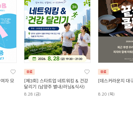
유료
유료
참여자 모
[제3회] 스타트업 네트워킹 & 건강
[데스커라운지 대구
달리기 (남양주 별내/러닝&식사)
8.28 (금)
8.20 (목)