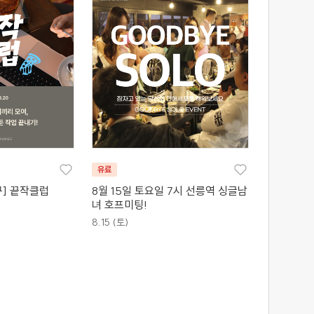
유료
] 끝작클럽
8월 15일 토요일 7시 선릉역 싱글남
녀 호프미팅!
8.15 (토)