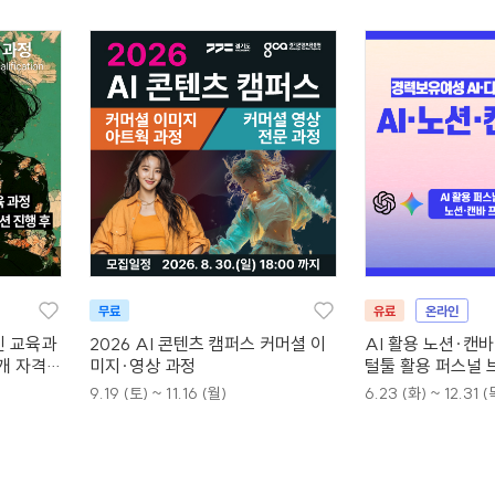
무료
유료
온라인
인 교육과
2026 AI 콘텐츠 캠퍼스 커머셜 이
AI 활용 노션·캔
4개 자격증
미지·영상 과정
털툴 활용 퍼스널 
9.19 (토) ~ 11.16 (월)
6.23 (화) ~ 12.31 (