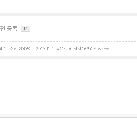
전 등록
마감
착순
정원
200
명
2016.12.1
(목)
14:00
까지
169
명 신청가능