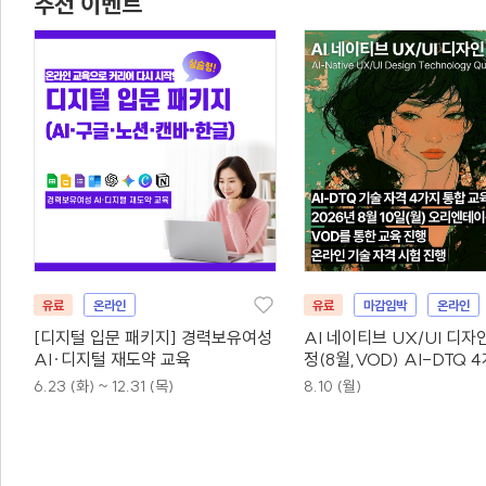
추천 이벤트
유료
온라인
유료
마감임박
온라인
[디지털 입문 패키지] 경력보유여성
AI 네이티브 UX/UI 디자
AI·디지털 재도약 교육
정(8월,VOD) AI-DTQ 
동시취득
6.23 (화) ~ 12.31 (목)
8.10 (월)