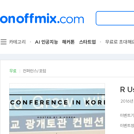
검
색
할
이
벤
트
카테고리
AI 인공지능
해커톤
스타트업
무료로 초대해
를
입
력
해
주
무료
컨퍼런스/포럼
세
요.
R Us
2016
이벤트
이벤트