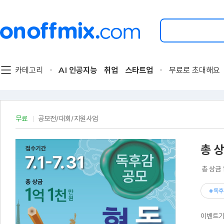
검
색
할
이
벤
트
카테고리
AI 인공지능
취업
스타트업
무료로 초대해요
를
입
력
해
주
무료
공모전/대회/지원사업
세
요.
총 
총 상금
#독후
이벤트