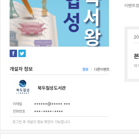
이벤트
20
본
외
개설자 정보
정보
다른이벤트
북두칠성도서관
******@*****.***
이메일
***-****-****
전화번호
· 로그인 후 개설자 정보 확인이 가능합니다.