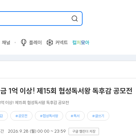
채널
플레이
커넥트
컬
처
모
아
상금 1억 이상! 제15회 협성독서왕 독후감 공모전
 1억 이상! 제15회 협성독서왕 독후감 공모전
감
#공모전
#협성독서왕
#독서
#글쓰기
기간
2026.9.28 (월) 00:00 ~ 23:59
구글 캘린더 저장