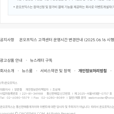
* 온오프믹스는 참여신청 및 참가비 결제 기능을 제공하는 회사로 이벤트개설자(
공지사항
온오프믹스 고객센터 운영시간 변경안내 (2025.06.16 시행
광고상품 안내
뉴스레터 구독
회사소개
뉴스룸
서비스약관 및 정책
개인정보처리방침
(주)온오프믹스
대표이사
양준철
개인정보관리책임자
조성재
사업자등록번호
221-81-34988
통신판매업 신고번호
제 2025-서울서대문-0757 호
Tel : 02-6080-5579
Fax : 02-6280-8089
일반/제휴 문의 :
webmaster@ono
온오프믹스는 통신판매중개자이며 이벤트에 대한 당사자 및 주최자가 아닙니다. 따라서 온오프믹스는
copyright © ONOFFMIX.COM, All Rights Reserved.