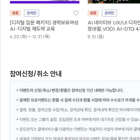
유료
온라인
유료
온라인
[디지털 입문 패키지] 경력보유여성
AI 네이티브 UX/UI 디자
AI·디지털 재도약 교육
정(8월,VOD) AI-DTQ 
동시취득
6.23 (화) ~ 12.31 (목)
8.10 (월)
참여신청/취소 안내
*
이벤트의 신청/취소/변경/환불은 참여신청 기간 내에만 가능합니다.
*
결제한 유료이벤트는 환불 시 결제 수단과 환불 시점에 따라 수수료가 부과될 수
* 결제, 환불, 참여신청 수정/취소, 참여상태 확인, 참여내역 확인은 마이페이지에
* 이벤트 또는 그룹의 설정, 모집정원 초과 여부에 따라 대기자로 선정될 수 있습
* 온오프믹스 결제서비스를 이용하는 이벤트는 개설자의 사업자 여부에 따라 결
* 개설자 선정방식 또는 개설자 통장입금 방식의 이벤트 참여/결제 확인은 개설자