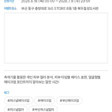
2026.6.18 (목) 00:00 ~ 2026.7.8 (수) 23:59
신청기간
부산 동구 충장대로 160 STORE B동 1층 북두칠성도서관
이벤트장소
측색기를 활용한 개인 피부 컬러 분석, 피부 타입별 베이스 표현, 얼굴형별
메이크업 포인트까지 알아보는 알찬 시간!
태그
#퍼스널메이크업
#메이크업
#부산메이크업
#퍼스널컬러
#부산퍼스널컬러