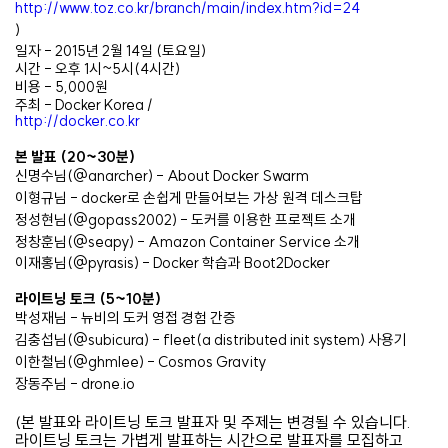
http://www.toz.co.kr/branch/main/index.htm?id=24
)
일자 - 2015년 2월 14일 (토요일)
시간 - 오후 1시~5시(4시간)
비용 - 5,000원
주최 - Docker Korea /
http://docker.co.kr
본 발표 (20~30분)
신명수님(
@anarcher) - About Docker Swarm
이형규님 -
docker로 손쉽게 만들어보는 가상 원격 데스크탑
정성현님(@gopass2002) - 도커를 이용한 프로젝트 소개
정창훈님(@seapy) -
Amazon Container Service 소개
이재홍님(@pyrasis) - Docker 학습과 Boot2Docker
라이트닝 토크 (5~10분)
박성재님
-
뉴비의 도커 영접 경험 간증
김충섭님(@subicura) -
fleet(a distributed init system) 사용기
이한철님(@
ghmlee)
-
Cosmos Gravity
장동주님 - drone.io
(본 발표와 라이트닝 토크 발표자 및 주제는 변경될 수 있습니다.
라이트닝 토크는 가볍게 발표하는 시간으로 발표자를 모집하고