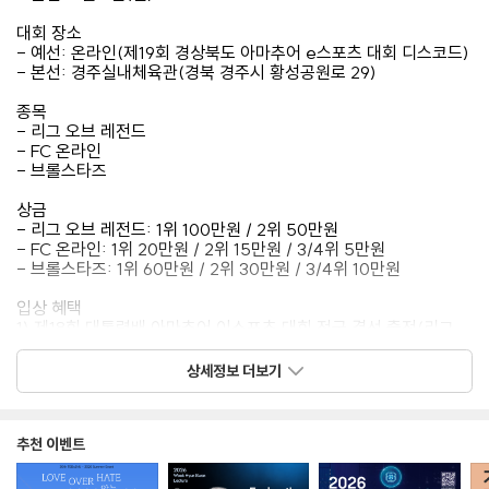
대회 장소
️- 예선: 온라인(제19회 경상북도 아마추어 e스포츠 대회 디스코드)
- 본선: 경주실내체육관(경북 경주시 황성공원로 29)
종목
- 리그 오브 레전드
️- FC 온라인
️- 브롤스타즈
상금
-️ 리그 오브 레전드: 1위 100만원 / 2위 50만원
️- FC 온라인: 1위 20만원 / 2위 15만원 / 3/4위 5만원
️- 브롤스타즈: 1위 60만원 / 2위 30만원 / 3/4위 10만원
입상 혜택
1) 제18회 대통령배 아마추어 이스포츠 대회 전국 결선 출전(리그
오브 레전드, 브롤스타즈-상위 1팀 / FC 온라인: 상위 2인)
2) 전국 결선 이동/숙박/식사 지원
상세정보 더보기
3) 전국 결선 대비 코칭/매니지먼트 지원
4) 전국 결선 상위 입상 2인 FC 온라인 퓨처스 리그(FFL) 8강 본선
시드권 부여
추천 이벤트
참가 신청
️-