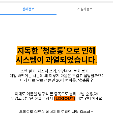
상세정보
개설자정보
지독한 '청춘통'으로 인해
시스템이 과열되었습니다.
스펙 쌓기, 자소서 쓰기, 인간관계 눈치 보기...
매일 바쁘게는 사는데 왜 이렇게 마음은 무겁고 텁텁할까요?
이게 바로 말로만 듣던 20대 번아웃,
'청춘통'?
이대로 여름을 방구석 폰 중독으로 날려 보낼 순 없다!
무겁고 답답한 현실은 잠시
[LOGOUT]
버튼 연타하세요.
온몸으로 여름의 에너지를 도파민처럼 흡수하는