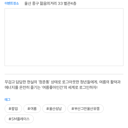
울산 중구 젊음의거리 33 별관4층
이벤트장소
무겁고 답답한 현실의 '청춘통' 상태로 로그아웃한 청년들에게, 여름의 활력과
에너지를 온전히 즐기는 '여름좋아인간'의 세계로 로그인하자!
태그
#팝업
#여름
#울산성남
#부산그만울산유잼
#SM플레이스