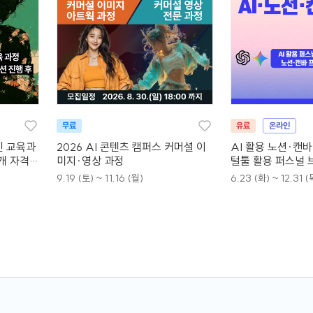
무료
유료
온라인
인 교육과
2026 AI 콘텐츠 캠퍼스 커머셜 이
AI 활용 노션·캔
4개 자격증
미지·영상 과정
털툴 활용 퍼스널 
9.19 (토) ~ 11.16 (월)
6.23 (화) ~ 12.31 (