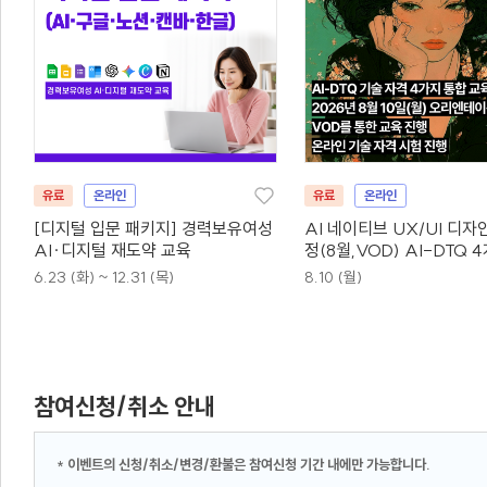
유료
온라인
유료
온라인
[디지털 입문 패키지] 경력보유여성
AI 네이티브 UX/UI 디자
AI·디지털 재도약 교육
정(8월,VOD) AI-DTQ 
동시취득
6.23 (화) ~ 12.31 (목)
8.10 (월)
참여신청/취소 안내
*
이벤트의 신청/취소/변경/환불은 참여신청 기간 내에만 가능합니다.