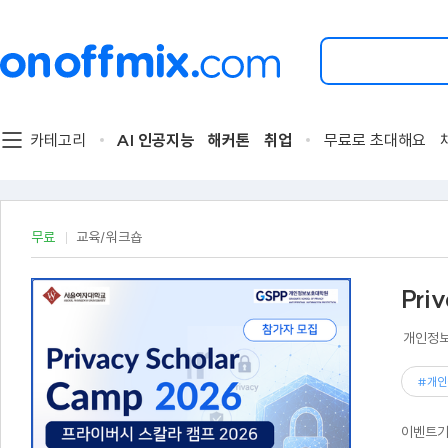
검
색
할
이
벤
트
카테고리
AI 인공지능
해커톤
취업
무료로 초대해요
를
입
력
해
주
무료
교육/워크숍
세
요.
Pri
개인정보
#개인
이벤트