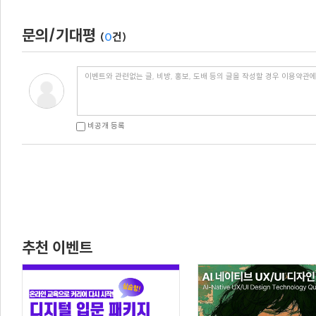
문의/기대평
(
0
건)
비공개 등록
추천 이벤트