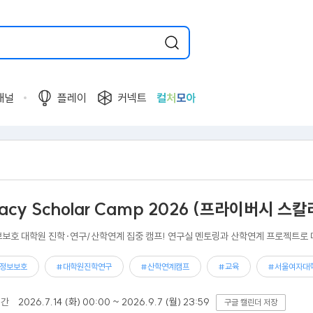
채널
플레이
커넥트
컬
처
모
아
vacy Scholar Camp 2026 (프라이버시 스칼
보호 대학원 진학·연구/산학연계 집중 캠프! 연구실 멘토링과 산학연계 프로젝트로 
정보보호
#대학원진학연구
#산학연계캠프
#교육
#서울여자대
기간
2026.7.14 (화) 00:00 ~ 2026.9.7 (월) 23:59
구글 캘린더 저장