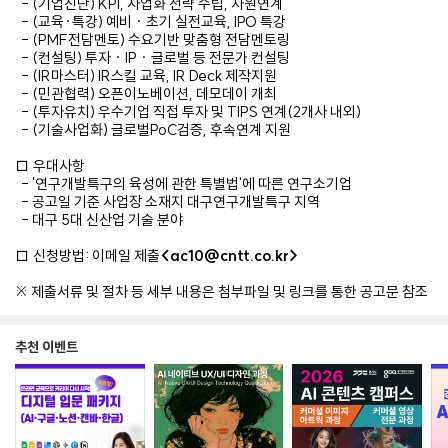
- (기업진단) KPI, 사업화 전략 수립, 자원연계
- (교육·특강) 예비 · 초기 실전교육, IPO 특강
- (PMF전담멘토) 수요기반 맞춤형 전담멘토링
- (컨설팅) 투자 · IP · 글로벌 등 전문가 컨설팅
- (IR마스터) IR스킬 교육, IR Deck 제작지원
- (민관협력) 오픈이노베이션, 데모데이 개최
- (투자유치) 우수기업 직접 투자 및 TIPS 연계(2개사 내외)
- (기술사업화) 글로벌PoC검증, 후속연계 지원
□ 우대사항
- '연구개발특구의 육성에 관한 특별법'에 따른 연구소기업
- 공고일 기준 사업장 소재지 대구연구개발특구 지역
- 대구 5대 신산업 기술 분야
□ 신청방법: 이메일 제출
<ac10@cntt.co.kr>
※ 제출서류 및 절차 등 세부 내용은 첨부파일 및 링크를 통한 공고문 참조
추천 이벤트