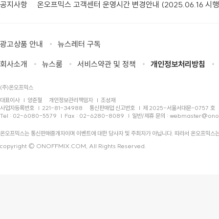
공지사항
온오프믹스 고객센터 운영시간 변경안내 (2025.06.16 시행
광고상품 안내
뉴스레터 구독
회사소개
뉴스룸
서비스약관 및 정책
개인정보처리방침
(주)온오프믹스
대표이사
양준철
개인정보관리책임자
조성재
사업자등록번호
221-81-34988
통신판매업 신고번호
제 2025-서울서대문-0757 호
Tel : 02-6080-5579
Fax : 02-6280-8089
일반/제휴 문의 :
webmaster@ono
온오프믹스는 통신판매중개자이며 이벤트에 대한 당사자 및 주최자가 아닙니다. 따라서 온오프믹스는
copyright © ONOFFMIX.COM, All Rights Reserved.