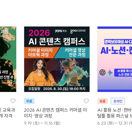
무료
유료
온라인
인 교육과
2026 AI 콘텐츠 캠퍼스 커머셜 이
AI 활용 노션·캔
4개 자격증
미지·영상 과정
털툴 활용 퍼스널 
9.19 (토) ~ 11.16 (월)
6.23 (화) ~ 12.31 (