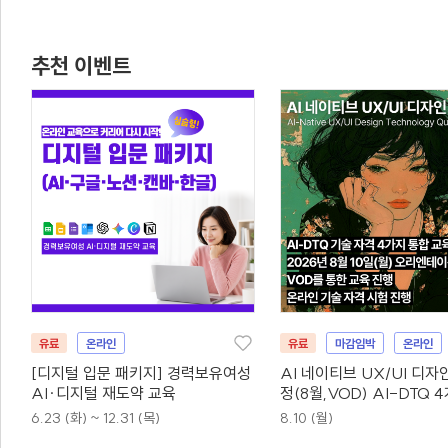
추천 이벤트
유료
온라인
유료
마감임박
온라인
[디지털 입문 패키지] 경력보유여성
AI 네이티브 UX/UI 디자
AI·디지털 재도약 교육
정(8월,VOD) AI-DTQ 
동시취득
6.23 (화) ~ 12.31 (목)
8.10 (월)