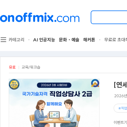
검
색
할
이
벤
트
카테고리
AI 인공지능
문화・예술
해커톤
무료로 초대
를
입
력
해
주
유료
교육/워크숍
세
요.
[연
2026
#직업
이벤트