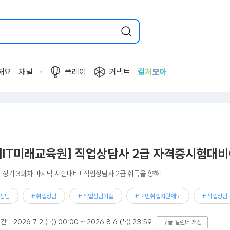
해요
채널
플레이
커넥트
컬
처
모
아
세IT미래교육원] 직업상담사 2급 자격증시험대비(
년 정기 3회차 마지막 시험대비! 직업상담사 2급 취득을 향해!
상담
#취업상담
#직업상담기출
#국민취업지원제도
#직업상담
기간
2026.7.2 (목) 00:00 ~ 2026.8.6 (목) 23:59
구글 캘린더 저장