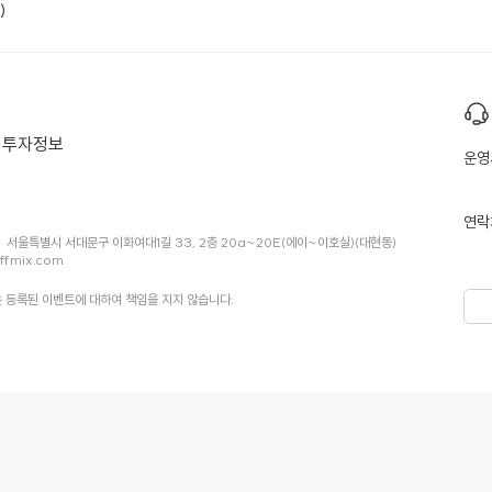
)
투자정보
운영
연락
서울특별시 서대문구 이화여대1길 33, 2층 20a~20E(에이~이호실)(대현동)
ffmix.com
 등록된 이벤트에 대하여 책임을 지지 않습니다.