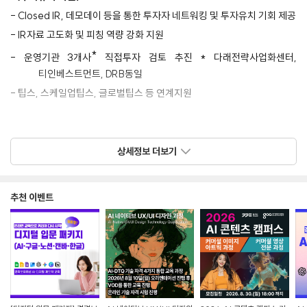
-
Closed IR,
데모데이 등을 통한 투자자 네트워킹 및 투자유치 기회 제공
- IR
자료 고도화 및 피칭 역량 강화 지원
*
-
운영기관
3
개사
직접투자 검토 추진
*
다래전략사업화센터
,
티인베스트먼트
, DRB
동일
-
팁스
,
스케일업팁스
,
글로벌팁스 등 연계지원
◦
(
글로벌
(
베트남
)
진출 지원
)
-
영문 소개자료 제작 지원
상세정보 더보기
-
베트남 현지 투자자
·
창업보육기관 담당자 밋업
- INNOEX 2026
전시회 참관 지원
추천 이벤트
※
글로벌
(
베트남
)
진출 지원은 참여기업 중 별도 신청 및 검토를 통해
5
개나 내외 별도 선정
예정
■
신청기간
2026
년
6
월
2
일
(
화
) ~ 6
월
26
일
(
금
)
까지
■
신청방
온라인 신청 (