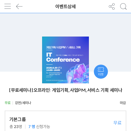
이벤트상세
티켓
[무료세미나]오프라인: 게임기획,사업PM,서비스 기획 세미나
무료
강연/세미나
기본그룹
무료
총
23
명
7
명
신청가능