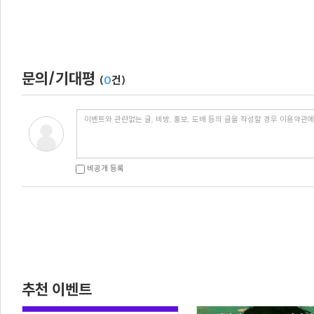
문의/기대평
(
0
건)
비공개 등록
추천 이벤트