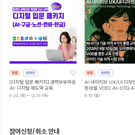
유료
온라인
유료
온라인
[디지털 입문 패키지] 경력보유여성
AI 네이티브 UX/UI 디자
AI·디지털 재도약 교육
정(8월,VOD) AI-DTQ 
동시취득
6.23 (화) ~ 12.31 (목)
8.10 (월)
참여신청/취소 안내