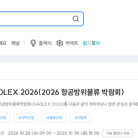
해요
채널
플레이
커넥트
컬
처
모
아
DLEX 2026(2026 항공방위물류 박람회)
 항공방위물류박람회(GADLEX 2026)를 다음과 같이 개최하오니 많은 관심과 참
산업
#방위산업
#물류산업
#박람회
기간
2026.10.28 (수) 09:00 ~ 2026.10.30 (금) 18:00
구글 캘린더 저장