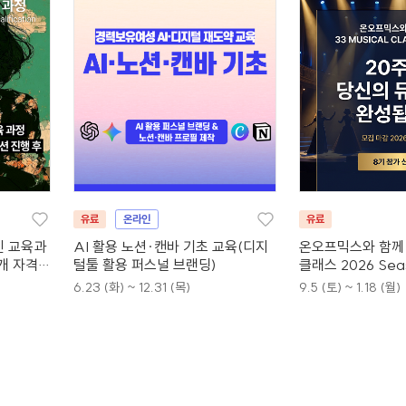
유료
온라인
유료
인 교육과
AI 활용 노션·캔바 기초 교육(디지
온오프믹스와 함께 
4개 자격증
털툴 활용 퍼스널 브랜딩)
클래스 2026 Sea
6.23 (화) ~ 12.31 (목)
9.5 (토) ~ 1.18 (월)