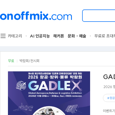
검
색
할
이
벤
트
카테고리
AI 인공지능
해커톤
문화・예술
무료로 초대
를
입
력
해
주
무료
박람회/전시회
세
요.
GA
2026
#항공
이벤트