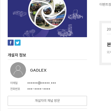
이벤트
20
본
외
개설자 정보
GADLEX
******@*****.***
이메일
***-****-****
전화번호
개설자의 채널 방문