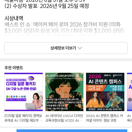
(2) 수상자 발표: 2026년 9월 25일 예정
시상내역
베스트 인 쇼: 메이커 페어 로마 2026 참가비 지원 (미화
$3,000 상당)과 삼성 XR 기기 (최대 미화 $2,000 상당)
베스트 인 로보틱스: 미화 $3,000 상당 상금
베스트 인 산업용 IoT: 미화 $3,000 상당 상금
상세정보 더보기
베스트 인 게이밍: 미화 $3,000 상당 상금
베스트 인 홈 자동화: 미화 $3,000 상당 상금
베스트 인 소셜 임팩트: 미화 $3,000 상당 상금
추천 이벤트
문의 및 기타 자세한 사항은
Invent the Future with Arduino UNO Q and App
Lab -
Hackster.io
페이지에서 확인 부탁드립니다.
[디지털 입문 패키지] 경력보
AI 네이티브 UX/UI 디자인
2026 AI 콘텐츠 캠퍼스 커
AI
유여성 AI·디지털 재도약 교
교육과정(8월,VOD) AI-
머셜 이미지·영상 과정
육(
육
DTQ 4개 자격증 동시취득
랜딩