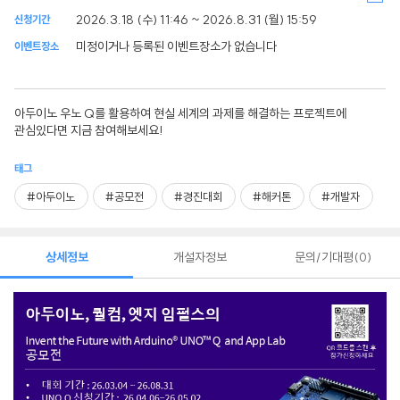
2026.3.18 (수) 11:46 ~ 2026.8.31 (월) 15:59
신청기간
미정이거나 등록된 이벤트장소가 없습니다
이벤트장소
아두이노 우노 Q를 활용하여 현실 세계의 과제를 해결하는 프로젝트에
관심있다면 지금 참여해보세요!
태그
#아두이노
#공모전
#경진대회
#해커톤
#개발자
상세정보
개설자정보
문의/기대평
0