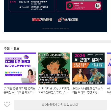
추천 이벤트
[디지털 입문 패키지] 경력보
AI 네이티브 UX/UI 디자인
2026 AI 콘텐츠 캠퍼스 커
AI
유여성 AI·디지털 재도약 교
교육과정(8월,VOD) AI-
머셜 이미지·영상 과정
육(
육
DTQ 4개 자격증 동시취득
랜딩
참여신청이 마감되었습니다.