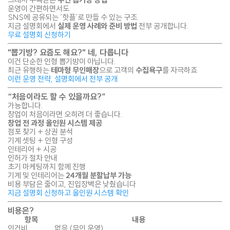
운영이 간편하면서도
SNS에 공유되는 ‘핫플’로 만들 수 있는 구조.
지금 설명회에서
실제 운영 사례와 준비 방법
전부 공개합니다.
무료 설명회 신청하기
"뽑기방? 요즘도 해요?" 네, 다릅니다
이건 단순한 인형 뽑기방이 아닙니다.
최근 유행하는
테마형 무인매장
으로 고객의
수집욕구
를 자극하죠
이런 운영 전략, 설명회에서 전부 공개
“처음이라도 할 수 있을까요?”
가능합니다.
창업이 처음이라면 오히려 더 좋습니다.
창업 전 과정 올인원 시스템 제공
점포 찾기 + 상권 분석
기계 셋팅 + 인형 구성
인테리어 + 시공
인허가 절차 안내
초기 마케팅까지 함께 진행
기계 및 인테리어는
24개월 분할납부 가능
비용 부담은 줄이고, 진입장벽은 낮췄습니다
지금 설명회 신청하고 올인원 시스템 확인
비용은?
항목
내용
인건비
없음 (무인 운영)