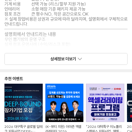
기계 비용
선택 가능 (리스/할부 지원 가능)
인테리어
소형 매장 기준 패키지 제공 가능
점포 조건
큰 평수 NO, 작은 공간으로도 OK
※ 실제 창업비용은 상권과 규모에 따라 달라지며, 설명회에서 구체적으로
안내드립니다.
설명회에서 안내드리는 내용
무인 뽑기방의 운영 구조
실제 점포 운영사례 (수익/리스크 포함)
창업비용과 분할 방식
점포 선정 시 주의사항
상세정보 더보기
창업 시기별 혜택 및 마케팅 방법
지금 무료로 설명회 신청하기
설명회 참가자 전원 제공 혜택
추천 이벤트
뽑기방 창업 준비자료 PDF
인기 인형 트렌드 자료
비용 계산 시트
점포 체크리스트
입지분석 실전 예시자료
이런 분이라면 망설이지 마세요
무인 창업 아이템 찾는 분
적은 공간으로 안정수익 노리는 분
유행 안 타고 오래 운영할 업종 찾는 분
2026 대구특구 글로벌 딥테
(K-뷰티 지원) 아마존 액셀
「2026 대덕특구 이노폴리
20
처음 창업이라 시스템 지원이 필요한 분
크 지원사업 DEEP-
러레이터 2026
스캠퍼스 지원사업」 액셀러
CH