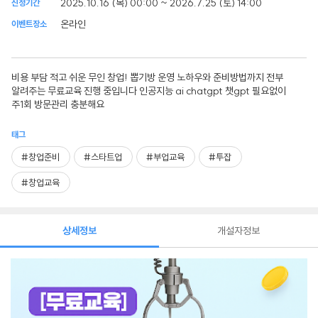
2025.10.16 (목) 00:00 ~ 2026.7.25 (토) 14:00
신청기간
온라인
이벤트장소
비용 부담 적고 쉬운 무인 창업! 뽑기방 운영 노하우와 준비방법까지 전부
알려주는 무료교육 진행 중입니다 인공지능 ai chatgpt 챗gpt 필요없이
주1회 방문관리 충분해요
태그
#창업준비
#스타트업
#부업교육
#투잡
#창업교육
상세정보
개설자정보