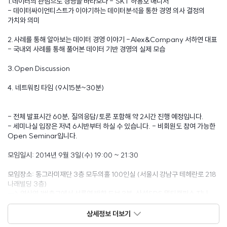
1.데이터의 관점으로 경영을 바라보다 - SKT 하용호 매니저
- 데이터싸이언티스트가 이야기하는 데이터분석을 통한 경영 의사 결정의
가치와 의미
2.사례를 통해 알아보는 데이터 경영 이야기 -Alex&Company 서하연 대표
- 국내외 사례를 통해 풀어본 데이터 기반 경영의 실제 모습
3.Open Discussion
4. 네트워킹 타임 (9시15분~30분)
- 전체 발표시간 60분, 질의응답/토론 포함해 약 2시간 진행 예정입니다.
- 세미나실 입장은 저녁 6시반부터 하실 수 있습니다. - 비회원도 참여 가능한
Open Seminar입니다.
모임일시: 2014년 9월 3일(수) 19:00 ~ 21:30
모임장소: 동그라미재단 3층 모두의홀 100인실 (서울시 강남구 테헤란로 218
나래빌딩 3층)
--> 역삼역 1번출구에서 선릉역 방향 도보 3분, 삼성SDS 멀티캠퍼스 지나
두번째 건물임.
--> 찾아 오시는 길
상세정보 더보기
http://opencontentslab.org/address