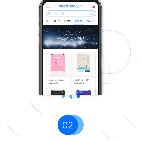
‹
›
02