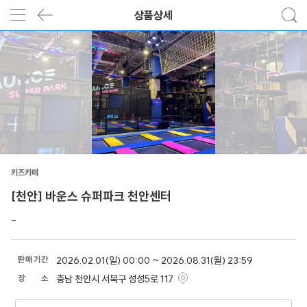
상품상세
키즈카페
[천안] 바운스 슈퍼파크 천안센터
-
판
매
기
간
2026.02.01(일) 00:00 ~ 2026.08.31(월) 23:59
장
소
충남 천안시 서북구 성성5로 117