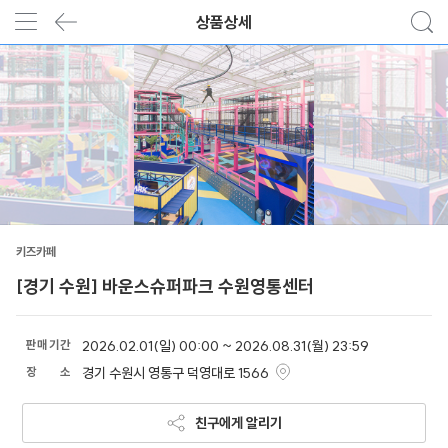
상품상세
키즈카페
[경기 수원] 바운스슈퍼파크 수원영통센터
판
매
기
간
2026.02.01(일) 00:00 ~ 2026.08.31(월) 23:59
장
소
경기 수원시 영통구 덕영대로 1566
친구에게 알리기