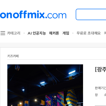
검
색
할
이
벤
트
카테고리
AI 인공지능
해커톤
게임
무료로 초대해요
를
입
력
해
주
키즈카페
세
요.
[광
판
매
기
장