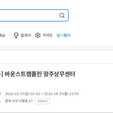
채널
플레이
커넥트
컬
처
모
아
주] 바운스트램폴린 광주상무센터
간
2026.02.01(일) 00:00 ~ 2026.08.31(월) 23:59
광주 서구 시청로 67
소
지도보기