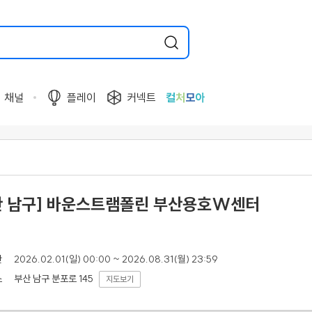
채널
플레이
커넥트
컬
처
모
아
산 남구] 바운스트램폴린 부산용호W센터
간
2026.02.01(일) 00:00 ~ 2026.08.31(월) 23:59
부산 남구 분포로 145
소
지도보기