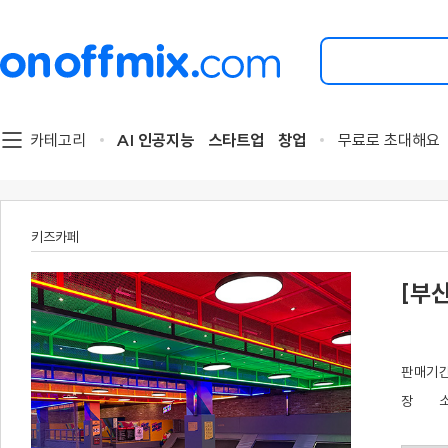
검
색
할
이
벤
트
카테고리
AI 인공지능
스타트업
창업
무료로 초대해요
를
입
력
해
주
키즈카페
세
요.
[부
판
매
기
장