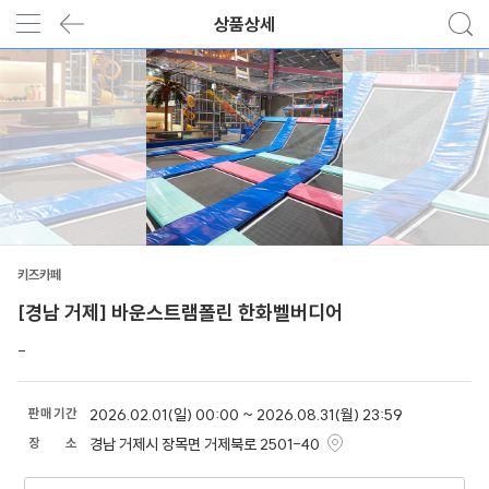
상품상세
키즈카페
[경남 거제] 바운스트램폴린 한화벨버디어
-
판
매
기
간
2026.02.01(일) 00:00 ~ 2026.08.31(월) 23:59
장
소
경남 거제시 장목면 거제북로 2501-40