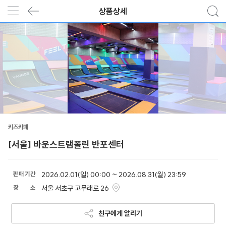
상품상세
키즈카페
[서울] 바운스트램폴린 반포센터
판
매
기
간
2026.02.01(일) 00:00 ~ 2026.08.31(월) 23:59
장
소
서울 서초구 고무래로 26
친구에게 알리기