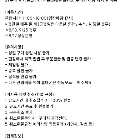
2) 구매 후 다음날부터 매표소에 전화번호, 구매자 성함 제시 후 이용
[이용시간]
관람시간: 11:00~18:00(입장마감 17시)
* 휴관일 매주 월,화(공휴일은 다음날 휴관 / 추석, 설 당일 휴무)
※8/18, 9/25 휴무
※8/17 정상운영
[유의사항]
- 당일 구매 당일 사용 불가
- 현장에서 티켓 발권 후 부분환불 및 권종 변경 불가
- 재입장 불가
- 중복 할인 불가
- 음식물 반입 불가
- 다른 관람객을 위해 휴대폰은 진동모드로 해주세요
[미사용 티켓 취소/환불 규정]
1. 유효기간 내 취소접수 시, 100% 환불.
2. 유효기간 종료 후 환불불가.
3. 부분취소 불가.
4. 취소환불문의처 : 구매처 고객센터.
5. 취소환불규정 예외사항 적용불가 (개인사, 질병 등)
[업체정보]