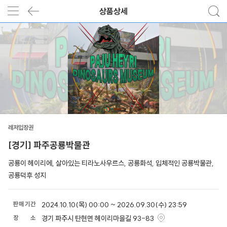
상품상세
레저입장권
[경기] 파주공룡박물관
공룡이 헤이리에, 살아있는 티라노사우르스, 공룡화석, 입체적인 공룡박물관,
공룡덕후 성지
판
매
기
간
2024.10.10(목) 00:00 ~ 2026.09.30(수) 23:59
장
소
경기 파주시 탄현면 헤이리마을길 93-83