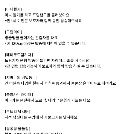
[미니헬기]
미니 헬기를 타고 드림랜드를 둘러보아요.
*만4세 미만은 보호자와 함께 동반 탑승해주세요.
[드림아이]
빙글빙글 돌아가는 관람차를 타요.
*키 120cm이상은 탑승에 제한이 있을 수 있습니다.
[테테루드림기차]
드림기차 운행 방송이 들리면 차례대로 줄을 서주세요.
*전 연령 탑승가능하며 보호자와 함께 탑승 하실 수 있습니다.
[지바트의 비밀통로]
긴 터널속 다양한 챌린지 코스를 통과해서 볼풀장 슬라이드로 내려가요
[붕붕카트라이더]
미니카를 운전해서 오르막, 내리막 즐겁게 카트를 타요.
[오드리 낚시터]
자석 낚싯대를 구멍에 넣어 물고기를 낚시해요.
[핑퐁팡 볼풀장]