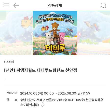
상품상세
키즈카페
[천안] 씨엠지월드 테테루드림랜드 천안점
-
판
매
기
간
2024.10.08(화) 00:00 ~ 2026.08.30(일) 11:59
장
소
충남 천안시 서북구 한들1로 218 1층 104~105호(천안백석하우
스토리엔시티)