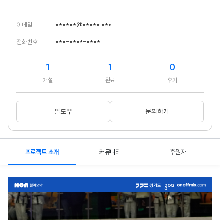
이메일
******@*****.***
전화번호
***-****-****
1
1
0
개설
완료
후기
팔로우
문의하기
프로젝트 소개
커뮤니티
후원자