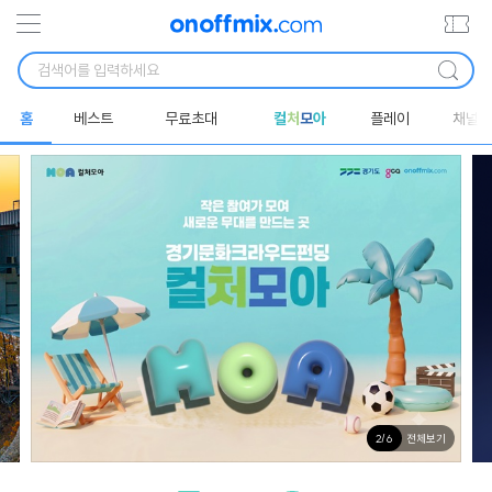
홈
베스트
무료초대
컬
처
모
아
플레이
채널
전체보기
2
/
6