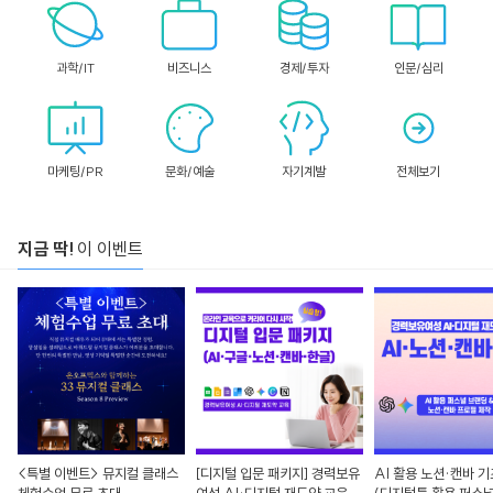
과학/IT
비즈니스
경제/투자
인문/심리
마케팅/PR
문화/예술
자기계발
전체보기
지금 딱!
이 이벤트
<특별 이벤트> 뮤지컬 클래스
[디지털 입문 패키지] 경력보유
AI 활용 노션·캔바 기