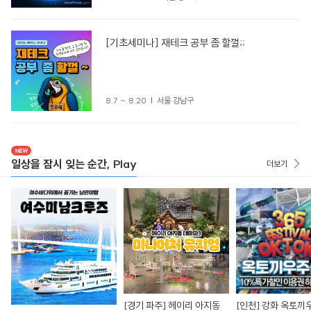
[기초세미나] 재테크 공부 좀 할껄;;
8.7 ~ 8.20
서울 강남구
일상을 잠시 잊는 순간, Play
더보기
[경기 파주] 헤이리 아지동
[인천] 강화 옥토