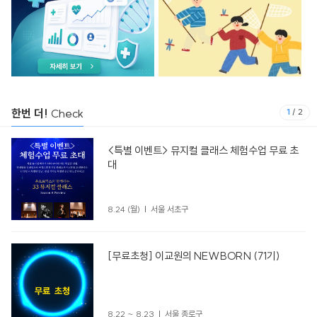
한번 더!
Check
1
/
2
<특별 이벤트> 뮤지컬 클래스 체험수업 무료 초
대
8.24 (월)
서울 서초구
[무료초청] 이교원의 NEWBORN (71기)
8.22 ~ 8.23
서울 종로구