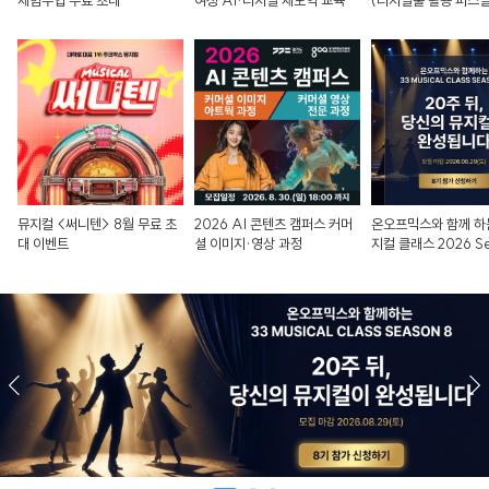
체험수업 무료 초대
여성 AI·디지털 재도약 교육
(디지털툴 활용 퍼스널
뮤지컬 <써니텐> 8월 무료 초
2026 AI 콘텐츠 캠퍼스 커머
온오프믹스와 함께 하는
대 이벤트
셜 이미지·영상 과정
지컬 클래스 2026 S
8