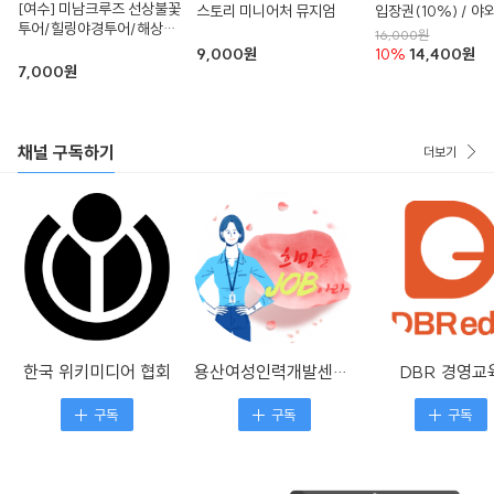
[여수] 미남크루즈 선상불꽃
스토리 미니어처 뮤지엄
입장권(10%) / 
투어/힐링야경투어/해상시
오픈! / 국내유일 
16,000원
티투어
테마파크
9,000원
10%
14,400원
7,000원
채널 구독하기
더보기
한국 위키미디어 협회
용산여성인력개발센터 블로그
DBR 경영교