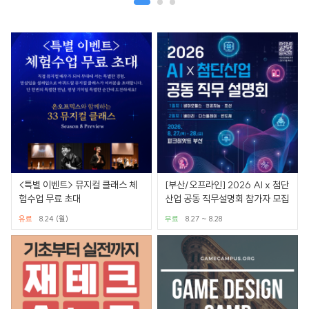
<특별 이벤트> 뮤지컬 클래스 체
[부산/오프라인] 2026 AI x 첨단
험수업 무료 초대
산업 공동 직무설명회 참가자 모집
유료
8.24 (월)
무료
8.27 ~ 8.28