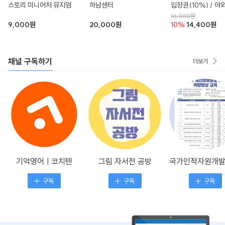
스토리 미니어처 뮤지엄
하남센터
입장권(10%) / 
오픈! / 국내유일 
16,000원
테마파크
9,000원
20,000원
10%
14,400원
채널 구독하기
더보기
기억영어ㅣ코치텐
그림 자서전 공방