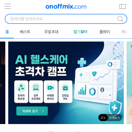
홈
베스트
무료초대
컬
처
모
아
플레이
채널
전체보기
2
/
6