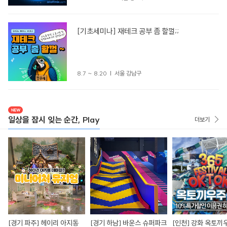
[기초세미나] 재테크 공부 좀 할껄;;
8.7 ~ 8.20
서울 강남구
일상을 잠시 잊는 순간, Play
더보기
[경기 파주] 헤이리 아지동
[경기 하남] 바운스 슈퍼파크
[인천] 강화 옥토