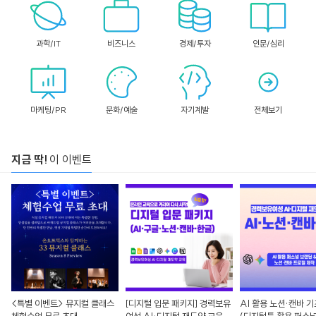
과학/IT
비즈니스
경제/투자
인문/심리
마케팅/PR
문화/예술
자기계발
전체보기
지금 딱!
이 이벤트
<특별 이벤트> 뮤지컬 클래스
[디지털 입문 패키지] 경력보유
AI 활용 노션·캔바 기