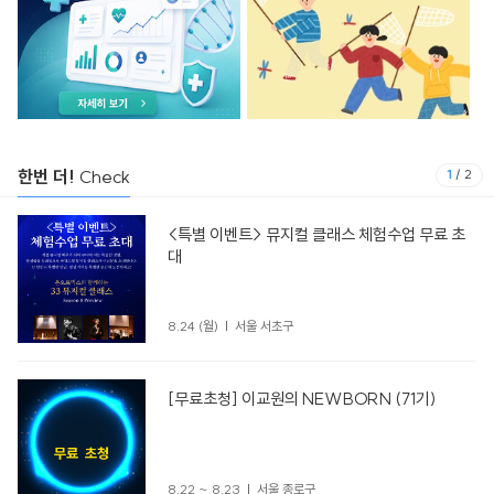
한번 더!
Check
1
/
2
<특별 이벤트> 뮤지컬 클래스 체험수업 무료 초
대
8.24 (월)
서울 서초구
[무료초청] 이교원의 NEWBORN (71기)
8.22 ~ 8.23
서울 종로구