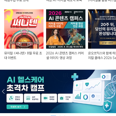
체험수업 무료 초대
여성 AI·디지털 재도약 교육
(디지털툴 활용 퍼스널
뮤지컬 <써니텐> 8월 무료 초
2026 AI 콘텐츠 캠퍼스 커머
온오프믹스와 함께 하는
대 이벤트
셜 이미지·영상 과정
지컬 클래스 2026 S
8