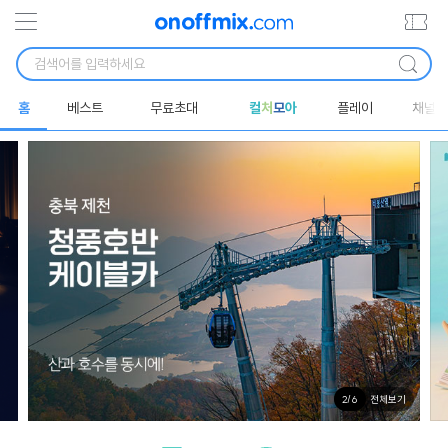
홈
베스트
무료초대
컬
처
모
아
플레이
채널
전체보기
2
/
6