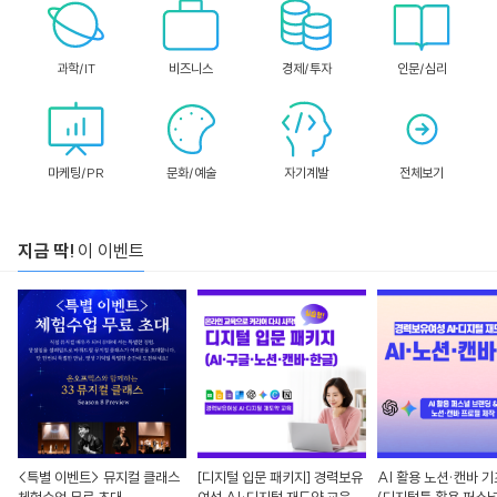
과학/IT
비즈니스
경제/투자
인문/심리
마케팅/PR
문화/예술
자기계발
전체보기
지금 딱!
이 이벤트
<특별 이벤트> 뮤지컬 클래스
[디지털 입문 패키지] 경력보유
AI 활용 노션·캔바 기