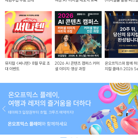
체험수업 무료 초대
여성 AI·디지털 재도약 교육
(디지털툴 활용 퍼스널
뮤지컬 <써니텐> 8월 무료 초
2026 AI 콘텐츠 캠퍼스 커머
온오프믹스와 함께 하는
대 이벤트
셜 이미지·영상 과정
지컬 클래스 2026 S
8