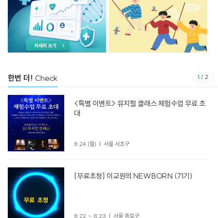
한번 더!
Check
1
/
2
<특별 이벤트> 뮤지컬 클래스 체험수업 무료 초
대
8.24 (월)
서울 서초구
[무료초청] 이교원의 NEWBORN (71기)
8.22 ~ 8.23
서울 종로구