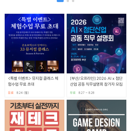
<특별 이벤트> 뮤지컬 클래스 체
[부산/오프라인] 2026 AI x 첨단
험수업 무료 초대
산업 공동 직무설명회 참가자 모집
유료
8.24 (월)
무료
8.27 ~ 8.28