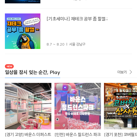
[기초세미나] 재테크 공부 좀 할껄;;
8.7 ~ 8.20
서울 강남구
일상을 잠시 잊는 순간, Play
더보기
[경기 고양] 바운스 더퍼스트
[인천] 바운스 칠드런스 파크
[경기 포천] 코버월