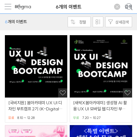
6개의 이벤트
6
개의 이벤트
정렬
상세검색
[국비지원] 봄아카데미 UX UI 디
[새싹X봄아카데미] 생성형 AI 활
자인 부트캠프 2기 (K-Digital
용 UX UI 모바일 웹 디자인 부트
Academy)
캠프
유료
8.10 ~ 12.28
무료
7.20 ~ 10.27