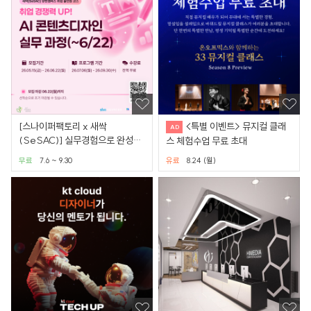
[스나이퍼팩토리 x 새싹
<특별 이벤트> 뮤지컬 클래
(SeSAC)] 실무경험으로 완성하
스 체험수업 무료 초대
는 AI 콘텐츠 디자인 과정
무료
7.6 ~ 9.30
유료
8.24 (월)