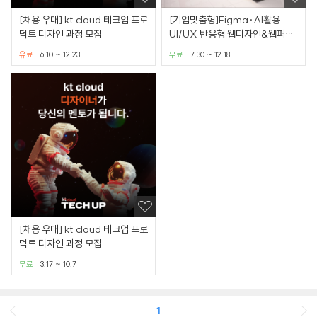
[채용 우대] kt cloud 테크업 프로
[기업맞춤형]Figma·AI활용
덕트 디자인 과정 모집
UI/UX 반응형 웹디자인&웹퍼블
리셔 실무 - 신촌
유료
6.10 ~ 12.23
무료
7.30 ~ 12.18
[채용 우대] kt cloud 테크업 프로
덕트 디자인 과정 모집
무료
3.17 ~ 10.7
1