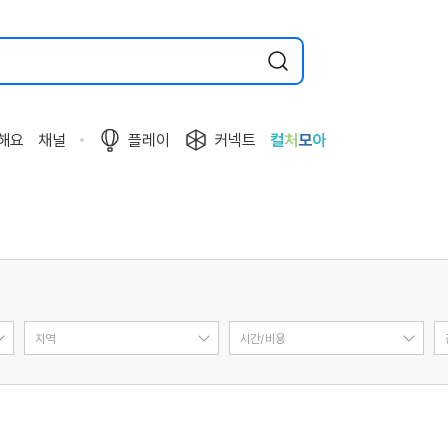
해요
채널
플레이
커넥트
컬
처
모
아
지역
시간/비용