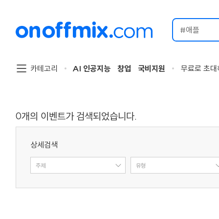
검
색
할
이
벤
트
카테고리
AI 인공지능
창업
국비지원
무료로 초대
를
입
력
해
주
0
개의 이벤트가 검색되었습니다.
세
요.
상세검색
주제
유형