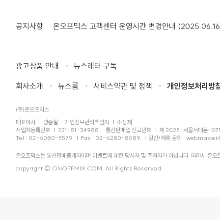
공지사항
온오프믹스 고객센터 운영시간 변경안내 (2025.06.16
광고상품 안내
뉴스레터 구독
회사소개
뉴스룸
서비스약관 및 정책
개인정보처리방
(주)온오프믹스
대표이사
양준철
개인정보관리책임자
조성재
사업자등록번호
221-81-34988
통신판매업 신고번호
제 2025-서울서대문-07
Tel : 02-6080-5579
Fax : 02-6280-8089
일반/제휴 문의 :
webmaster
온오프믹스는 통신판매중개자이며 이벤트에 대한 당사자 및 주최자가 아닙니다. 따라서 온오프
copyright © ONOFFMIX.COM, All Rights Reserved.