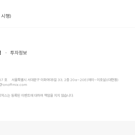
 시행)
침
투자정보
57 호
서울특별시 서대문구 이화여대1길 33, 2층 20a~20E(에이~이호실)(대현동)
@onoffmix.com
믹스는 등록된 이벤트에 대하여 책임을 지지 않습니다.