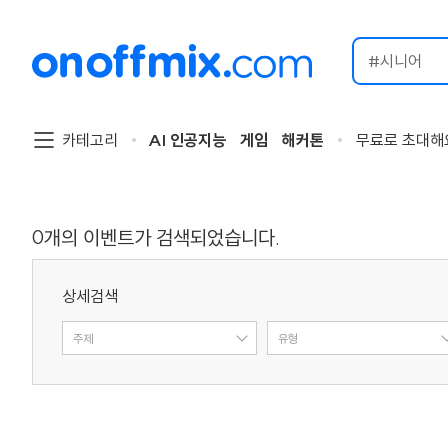
검
색
할
이
벤
트
카테고리
AI 인공지능
게임
해커톤
무료로 초대해
를
입
력
해
주
0
개의 이벤트가 검색되었습니다.
세
요.
상세검색
주제
유형