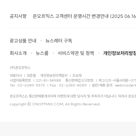
공지사항
온오프믹스 고객센터 운영시간 변경안내 (2025.06.16
광고상품 안내
뉴스레터 구독
회사소개
뉴스룸
서비스약관 및 정책
개인정보처리방
(주)온오프믹스
대표이사
양준철
개인정보관리책임자
조성재
사업자등록번호
221-81-34988
통신판매업 신고번호
제 2025-서울서대문-07
Tel : 02-6080-5579
Fax : 02-6280-8089
일반/제휴 문의 :
webmaster
온오프믹스는 통신판매중개자이며 이벤트에 대한 당사자 및 주최자가 아닙니다. 따라서 온오프
copyright © ONOFFMIX.COM, All Rights Reserved.