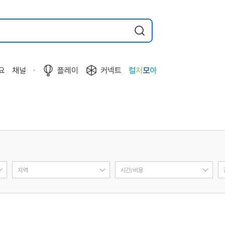
요
채널
플레이
커넥트
컬
처
모
아
지역
시간/비용