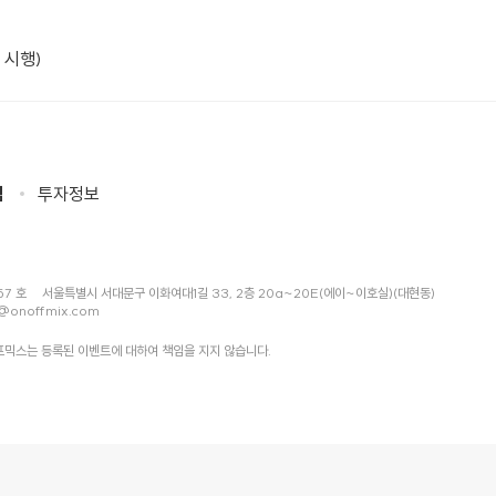
 시행)
침
투자정보
57 호
서울특별시 서대문구 이화여대1길 33, 2층 20a~20E(에이~이호실)(대현동)
@onoffmix.com
믹스는 등록된 이벤트에 대하여 책임을 지지 않습니다.